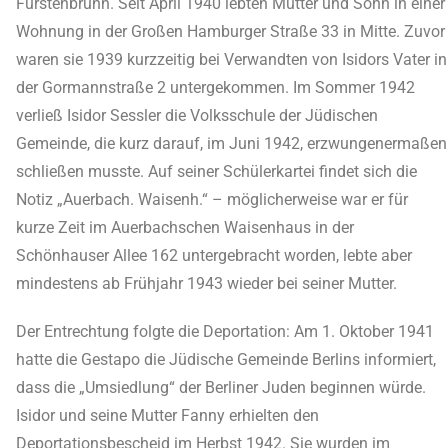
Fürstenbrunn. Seit April 1940 lebten Mutter und Sohn in einer
Wohnung in der Großen Hamburger Straße 33 in Mitte. Zuvor
waren sie 1939 kurzzeitig bei Verwandten von Isidors Vater in
der Gormannstraße 2 untergekommen. Im Sommer 1942
verließ Isidor Sessler die Volksschule der Jüdischen
Gemeinde, die kurz darauf, im Juni 1942, erzwungenermaßen
schließen musste. Auf seiner Schülerkartei findet sich die
Notiz „Auerbach. Waisenh.“ – möglicherweise war er für
kurze Zeit im Auerbachschen Waisenhaus in der
Schönhauser Allee 162 untergebracht worden, lebte aber
mindestens ab Frühjahr 1943 wieder bei seiner Mutter.
Der Entrechtung folgte die Deportation: Am 1. Oktober 1941
hatte die Gestapo die Jüdische Gemeinde Berlins informiert,
dass die „Umsiedlung“ der Berliner Juden beginnen würde.
Isidor und seine Mutter Fanny erhielten den
Deportationsbescheid im Herbst 1942. Sie wurden im