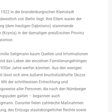
922 in der brandenburgischen Kleinstadt
westlich von Berlin liegt. Ihre Eltern waren der
nburg (dem heutigen Dąbrówno) stammende
 (Kcynia) in der damaligen preußischen Provinz
Salomon.
Familie Seligmann kaum Quellen und Informationen
se und das Leben der einzelnen Familienangehörigen
 1930er Jahre werfen könnten. Aus den wenigen
it lässt sich eine äußerst bruchstückhafte Skizze
. Mit der schrittweisen Entrechtung und
gsweise aller Personen, die nach den Nürnberger
ungsjuden galten – begannen auch
gmann. Darunter fielen zahlreiche Maßnahmen
ung, des Entzugs staatsbürgerlicher Rechte sowie