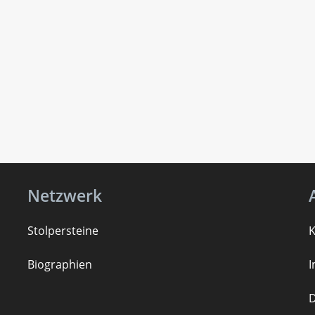
Netzwerk
Stolpersteine
K
B
iogra
ph
ien
D