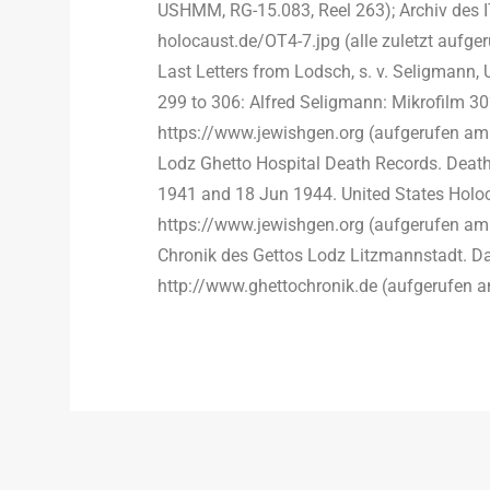
USHMM, RG-15.083, Reel 263); Archiv des IT
holocaust.de/OT4-7.jpg (alle zuletzt aufge
Last Letters from Lodsch, s. v. Seligmann
299 to 306: Alfred Seligmann: Mikrofilm 302
https://www.jewishgen.org (aufgerufen am
Lodz Ghetto Hospital Death Records. Deat
1941 and 18 Jun 1944. United States Hol
https://www.jewishgen.org (aufgerufen am
Chronik des Gettos Lodz Litzmannstadt. Das
http://www.ghettochronik.de (aufgerufen a