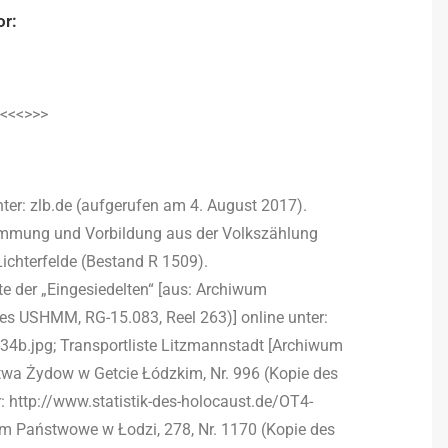
or:
<<<>>>
ter: zlb.de (aufgerufen am 4. August 2017).
mmung und Vorbildung aus der Volkszählung
ichterfelde (Bestand R 1509).
te der „Eingesiedelten“ [aus: Archiwum
es USHMM, RG-15.083, Reel 263)] online unter:
-34b.jpg; Transportliste Litzmannstadt [Archiwum
wa Żydow w Getcie Łódzkim, Nr. 996 (Kopie des
: http://www.statistik-des-holocaust.de/OT4-
wum Państwowe w Łodzi, 278, Nr. 1170 (Kopie des