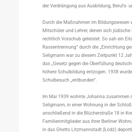
der Verdrängung aus Ausbildung, Berufs- u
Durch die Maßnahmen im Bildungswesen w
Mitschüler und Lehrer, denen sich jüdisch
rechtlich Vorschub geleistet. So sah ein Er
Rassentrennung“ durch die „Einrichtung ge
Seligmann war zu diesem Zeitpunkt 12 Jahre
das „Gesetz gegen die Überfüllung deutsc
höhere Schulbildung entzogen. 1938 wurde
Schulbesuch „entbunden“.
Im Mai 1939 wohnte Johanna zusammen mit i
Seligmann, in einer Wohnung in der Schloßs
anschließend in die Blücherstraße 18 in K
Familienmitglieder aus ihrer Berliner Wohn
in das Ghetto Litzmannstadt (Łódź) deporti