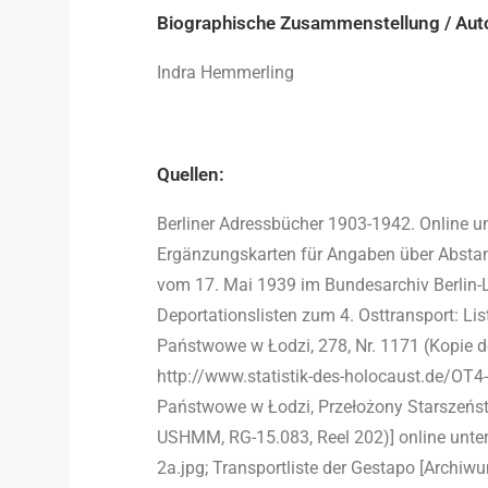
Biographische Zusammenstellung / Aut
Indra Hemmerling
Quellen:
Berliner Adressbücher 1903-1942. Online un
Ergänzungskarten für Angaben über Absta
vom 17. Mai 1939 im Bundesarchiv Berlin-L
Deportationslisten zum 4. Osttransport: Lis
Państwowe w Łodzi, 278, Nr. 1171 (Kopie d
http://www.statistik-des-holocaust.de/OT4
Państwowe w Łodzi, Przełożony Starszeńst
USHMM, RG-15.083, Reel 202)] online unter
2a.jpg; Transportliste der Gestapo [Archi