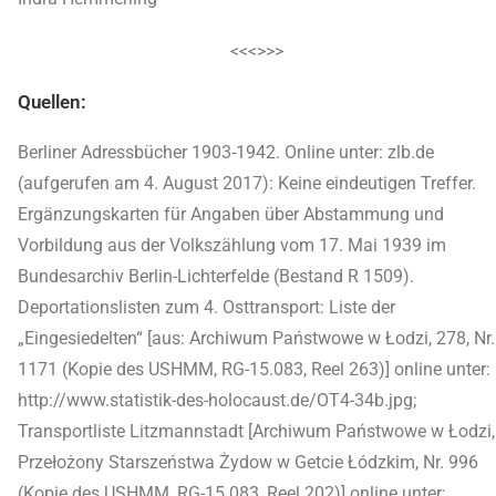
<<<>>>
Quellen:
Berliner Adressbücher 1903-1942. Online unter: zlb.de
(aufgerufen am 4. August 2017): Keine eindeutigen Treffer.
Ergänzungskarten für Angaben über Abstammung und
Vorbildung aus der Volkszählung vom 17. Mai 1939 im
Bundesarchiv Berlin-Lichterfelde (Bestand R 1509).
Deportationslisten zum 4. Osttransport: Liste der
„Eingesiedelten“ [aus: Archiwum Państwowe w Łodzi, 278, Nr.
1171 (Kopie des USHMM, RG-15.083, Reel 263)] online unter:
http://www.statistik-des-holocaust.de/OT4-34b.jpg;
Transportliste Litzmannstadt [Archiwum Państwowe w Łodzi,
Przełożony Starszeństwa Żydow w Getcie Łódzkim, Nr. 996
(Kopie des USHMM, RG-15.083, Reel 202)] online unter: