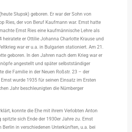
 (heute Słupsk) geboren. Er war der Sohn von
p Ries, der von Beruf Kaufmann war. Ernst hatte
t machte Ernst Ries eine kaufmännische Lehre als
4 heiratete er Ottilie Johanna Charlotte Krause und
tkrieg war er u.a. in Bulgarien stationiert. Am 21.
te geboren. In den Jahren nach dem Krieg war er
Knöpfe angestellt und später selbstständiger
bte die Familie in der Neuen Roßstr. 23 – der
 Ernst wurde 1935 für seinen Einsatz im Ersten
ichen Jahr beschleunigten die Nürnberger
klärt, konnte die Ehe mit ihrem Verlobten Anton
 spitzte sich Ende der 1930er Jahre zu. Ernst
n Berlin in verschiedenen Unterkünften, u.a. bei