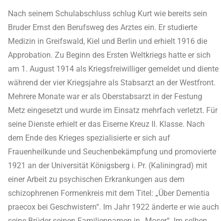
Nach seinem Schulabschluss schlug Kurt wie bereits sein
Bruder Ernst den Berufsweg des Arztes ein. Er studierte
Medizin in Greifswald, Kiel und Berlin und erhielt 1916 die
Approbation. Zu Beginn des Ersten Weltkriegs hatte er sich
am 1. August 1914 als Kriegsfreiwilliger gemeldet und diente
während der vier Kriegsjahre als Stabsarzt an der Westfront.
Mehrere Monate war er als Oberstabsarzt in der Festung
Metz eingesetzt und wurde im Einsatz mehrfach verletzt. Für
seine Dienste erhielt er das Eiserne Kreuz II. Klasse. Nach
dem Ende des Krieges spezialisierte er sich auf
Frauenheilkunde und Seuchenbekämpfung und promovierte
1921 an der Universität Königsberg i. Pr. (Kaliningrad) mit
einer Arbeit zu psychischen Erkrankungen aus dem
schizophrenen Formenkreis mit dem Titel: „Über Dementia
praecox bei Geschwistern“. Im Jahr 1922 änderte er wie auch
seine Brüder seinen Familiennamen in „Moser“. Im selben