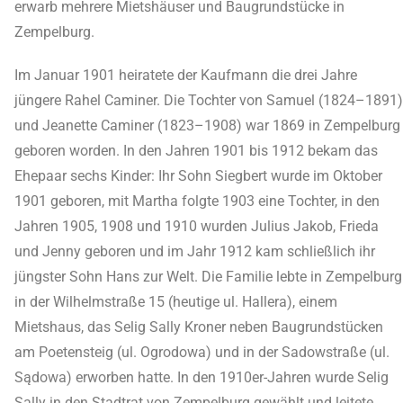
erwarb mehrere Mietshäuser und Baugrundstücke in
Zempelburg.
Im Januar 1901 heiratete der Kaufmann die drei Jahre
jüngere Rahel Caminer. Die Tochter von Samuel (1824–1891)
und Jeanette Caminer (1823–1908) war 1869 in Zempelburg
geboren worden. In den Jahren 1901 bis 1912 bekam das
Ehepaar sechs Kinder: Ihr Sohn Siegbert wurde im Oktober
1901 geboren, mit Martha folgte 1903 eine Tochter, in den
Jahren 1905, 1908 und 1910 wurden Julius Jakob, Frieda
und Jenny geboren und im Jahr 1912 kam schließlich ihr
jüngster Sohn Hans zur Welt. Die Familie lebte in Zempelburg
in der Wilhelmstraße 15 (heutige ul. Hallera), einem
Mietshaus, das Selig Sally Kroner neben Baugrundstücken
am Poetensteig (ul. Ogrodowa) und in der Sadowstraße (ul.
Sądowa) erworben hatte. In den 1910er-Jahren wurde Selig
Sally in den Stadtrat von Zempelburg gewählt und leitete