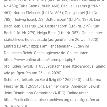
Nr. 459); Taba Stern (Lfd-Nr. 460); Cäcilie Lazarus (Lfd-Nr.
461); Norma Fleischer (Lfd-Nr. 503); Georg Israel (Lfd-Nr.
782); Hedwig Israel, „32. Osttransport“ (Lfd-Nr. 1270); Lea
Bach, geb. Lazarus, „24. Osttransport“ (Lfd.-Nr. 219); Kurt
Bach (Lfd.-Nr. 279); Helga Bach (Lfd.-Nr. 357). Online unter:
statistik-des-holocaust.de (aufgerufen am 26. Juli 2020).
Eintrag zu Artur Itzig: Familiendatenbank Juden im
Deutschen Reich. Genealogienetz.de. Online unter:
https://www.online-ofb.de/famreport.php?
ofb=juden_nw&ID=I165369&nachname=Itzig&modus=&lang
=de (aufgerufen am 26. Juli 2020).
Schülerkarteikarte zu Gerd Itzig (ID 12659443) und Norma
Fleischer (ID 12653461). Berliner Kartei. American Jewish
Joint Distribution Committee (AJDC). Online unter:
https://collections.arolsen-archives.org de (aufgerufen am
26. Juli 2020).