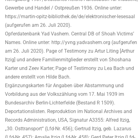
Gewerbe und Handel / Ostpreußen 1936. Online unter:
https://martin-opitz-bibliothek.de/de/elektronischer-lesesaal
(aufgerufen am 26. Juli 2020).
Opferdatenbank Yad Vashem. Central DB of Shoah Victims’
Names. Online unter: http://yvng.yadvashem.org (aufgerufen
am 26. Juli 2020). Page of Testimony zu Artur Liting [Arthur
Itzig] und andere Familienmitglieder erstellt von Shoshana
Karter und Zeev Karter; Page of Testimony zu Lea Bach und
andere erstellt von Hilde Bach.
Ergänzungskarten für Angaben über Abstammung und
Vorbildung aus der Volkszählung vom 17. Mai 1939 im
Bundesarchiv Berlin-Lichterfelde (Bestand R 1509).
Deportationslisten. Reproduktion im National Archives and
Records Administration, USA, Signatur A3355: Alfred Itzig,
„30. Osttransport“ (Lfd-Nr. 456); Gertrud Itzig, geb. Lazarus
(Lfd-Nr. 457); Amalie Itzig (Lfd-Nr. 458); Gerd Peter Itzig (Lfd-