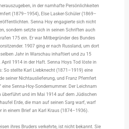
herauszugeben, in der namhafte Persönlichkeiten
mfert (1879–1954), Else Lasker-Schüler (1869–
öffentlichten. Senna Hoy engagierte sich nicht
en, sondern setzte sich in seinen Schriften auch
rafen 175 ein. Er war Mitbegründer des Bundes
rsitzender. 1907 ging er nach Russland, um dort
 selben Jahr in Warschau inhaftiert und zu 15
. April 1914 in der Haft. Senna Hoys Tod löste in
: So stellte Karl Liebknecht (1871–1919) eine
e seiner Nichtauslieferung, und Franz Pfemfert
tion“ eine Senna-Hoy-Sondernummer. Der Leichnam
 überführt und im Mai 1914 auf dem Jüdischen
haufel Erde, die man auf seinen Sarg warf, warf
r in einem Brief an Karl Kraus (1874–1936).
en ihres Bruders verkehrte, ist nicht bekannt. Sie