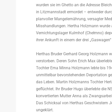
wurden sie im Ghetto an die Adresse Bleic
in Litzmannstadt ermordet – entweder durch
planvoller Mangelernährung, versagter Med
Misshandlungen. Hertha Holzmann wurde a
Vernichtungslager Kulmhof (Chełmno) depor
ihrer Ankunft in einem der drei „Gaswagen“
Herthas Bruder Gerhard Georg Holzmann war
verstorben. Deren Sohn Erich Max überlebte
Tochter Erna Minna Holzmann lebte bis 194
unmittelbar bevorstehenden Deportation g
das Leben. Martin Holzmanns Tochter Herta
geflüchtet. Ihr Bruder Hugo überlebte die 
konvertierten Mutter Anna als Zwangsarbeit
Das Schicksal von Herthas Geschwistern J
ungeklärt.