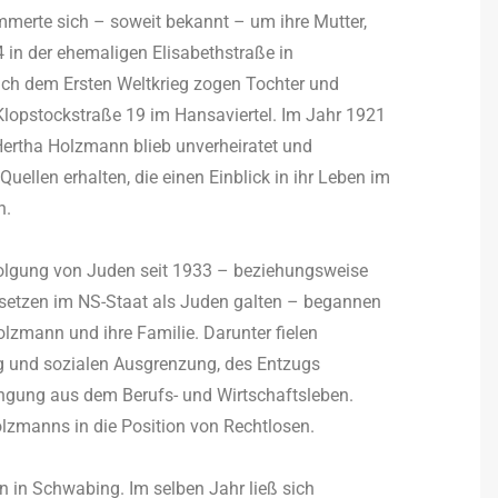
ümmerte sich – soweit bekannt – um ihre Mutter,
in der ehemaligen Elisabethstraße in
ach dem Ersten Weltkrieg zogen Tochter und
lopstockstraße 19 im Hansaviertel. Im Jahr 1921
Hertha Holzmann blieb unverheiratet und
Quellen erhalten, die einen Einblick in ihr Leben im
n.
folgung von Juden seit 1933 – beziehungsweise
esetzen im NS-Staat als Juden galten – begannen
ann und ihre Familie. Darunter fielen
 und sozialen Ausgrenzung, des Entzugs
ängung aus dem Berufs- und Wirtschaftsleben.
lzmanns in die Position von Rechtlosen.
 in Schwabing. Im selben Jahr ließ sich