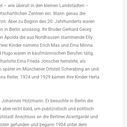
el – wie überall in den kleinen Landstädten –
irtschaftlichen Zentren ein. Wann genau die
annt. Aber zu Beginn des 20. Jahrhunderts waren
 in Berlin ansässig. Ihr Bruder Gerhard Georg
hen Apolda die aus Nordhausen stammende Elly
9 zwei Kinder namens Erich Max und Erna Minna
d Hugo waren in kaufmännischen Berufen tätig,
Charlotte Erna Frieda Jonscher heiratete, als
h später im Münchener Ortsteil Schwabing an und
nna Reiter. 1924 und 1929 kamen ihre Kinder Herta
s Johannes Holzmann. Er besuchte in Berlin die
 aber recht bald, um publizistisch und politisch
ptstadt Anschluss an die Berliner Avantgarde und
isten gefunden und begann 1904 unter dem