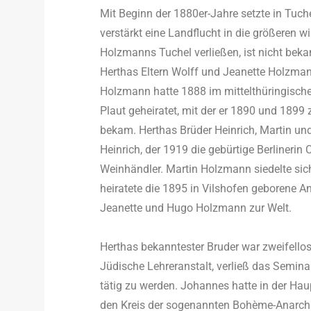
Mit Beginn der 1880er-Jahre setzte in Tuch
verstärkt eine Landflucht in die größeren w
Holzmanns Tuchel verließen, ist nicht bek
Herthas Eltern Wolff und Jeanette Holzmann
Holzmann hatte 1888 im mittelthüringisc
Plaut geheiratet, mit der er 1890 und 189
bekam. Herthas Brüder Heinrich, Martin un
Heinrich, der 1919 die gebürtige Berlinerin 
Weinhändler. Martin Holzmann siedelte sic
heiratete die 1895 in Vilshofen geborene A
Jeanette und Hugo Holzmann zur Welt.
Herthas bekanntester Bruder war zweifello
Jüdische Lehreranstalt, verließ das Seminar
tätig zu werden. Johannes hatte in der Hau
den Kreis der sogenannten Bohème-Anarch