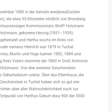
ezember 1880 in der damals westpreußischen
en), die etwa 55 Kilometer nördlich von Bromberg
es ortsansässigen Kommissionärs Wolff Holzmann
 Holzmann, geborene Herzog (1851–1939).
n geheiratet und Hertha wuchs im Kreis von
Bruder namens Heinrich war 1879 in Tuchel
annes, Martin und Hugo kamen 1882, 1884 und
ng ihres Vaters stammte der 1860 in Groß Komorze
Holzmann. Von drei weiteren Geschwistern
s Geburtsdatum unklar. Über das Elternhaus, die
Geschwistern in Tuchel haben sich so gut wie
ehörten aber aller Wahrscheinlichkeit nach zur
Zeitpunkt von Herthas Geburt etwa 900 der 3000