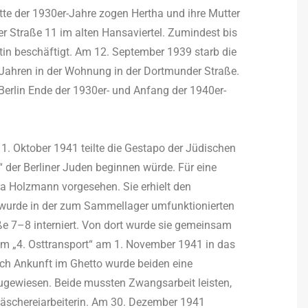
tte der 1930er-Jahre zogen Hertha und ihre Mutter
r Straße 11 im alten Hansaviertel. Zumindest bis
in beschäftigt. Am 12. September 1939 starb die
Jahren in der Wohnung in der Dortmunder Straße.
erlin Ende der 1930er- und Anfang der 1940er-
 1. Oktober 1941 teilte die Gestapo der Jüdischen
 der Berliner Juden beginnen würde. Für eine
ha Holzmann vorgesehen. Sie erhielt den
wurde in der zum Sammellager umfunktionierten
e 7–8 interniert. Von dort wurde sie gemeinsam
em „4. Osttransport“ am 1. November 1941 in das
ach Ankunft im Ghetto wurde beiden eine
ugewiesen. Beide mussten Zwangsarbeit leisten,
 Wäschereiarbeiterin. Am 30. Dezember 1941