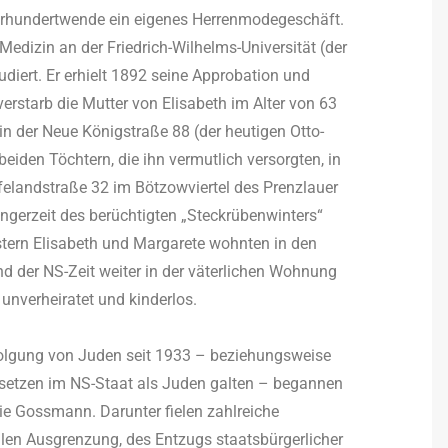
ahrhundertwende ein eigenes Herrenmodegeschäft.
dizin an der Friedrich-Wilhelms-Universität (der
udiert. Er erhielt 1892 seine Approbation und
 verstarb die Mutter von Elisabeth im Alter von 63
n der Neue Königstraße 88 (der heutigen Otto-
beiden Töchtern, die ihn vermutlich versorgten, in
felandstraße 32 im Bötzowviertel des Prenzlauer
ngerzeit des berüchtigten „Steckrübenwinters“
stern Elisabeth und Margarete wohnten in den
d der NS-Zeit weiter in der väterlichen Wohnung
 unverheiratet und kinderlos.
folgung von Juden seit 1933 – beziehungsweise
esetzen im NS-Staat als Juden galten – begannen
Gossmann. Darunter fielen zahlreiche
en Ausgrenzung, des Entzugs staatsbürgerlicher