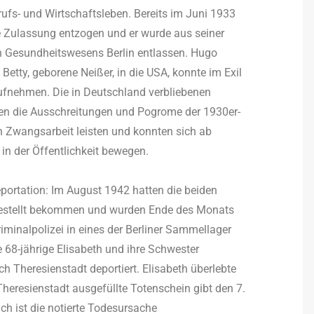
fs- und Wirtschaftsleben. Bereits im Juni 1933
 Zulassung entzogen und er wurde aus seiner
en Gesundheitswesens Berlin entlassen. Hugo
Betty, geborene Neißer, in die USA, konnte im Exil
raufnehmen. Die in Deutschland verbliebenen
ten die Ausschreitungen und Pogrome der 1930er-
lin Zwangsarbeit leisten und konnten sich ab
in der Öffentlichkeit bewegen.
eportation: Im August 1942 hatten die beiden
estellt bekommen und wurden Ende des Monats
riminalpolizei in eines der Berliner Sammellager
 68-jährige Elisabeth und ihre Schwester
h Theresienstadt deportiert. Elisabeth überlebte
Theresienstadt ausgefüllte Totenschein gibt den 7.
h ist die notierte Todesursache