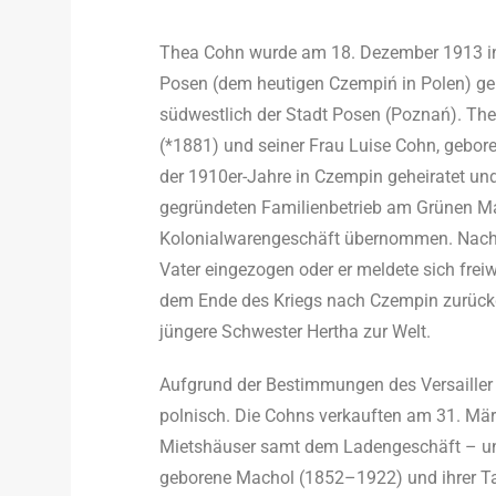
Thea Cohn wurde am 18. Dezember 1913 in
Posen (dem heutigen Czempiń in Polen) geb
südwestlich der Stadt Posen (Poznań). Th
(*1881) und seiner Frau Luise Cohn, geboren
der 1910er-Jahre in Czempin geheiratet un
gegründeten Familienbetrieb am Grünen Mar
Kolonialwarengeschäft übernommen. Nach 
Vater eingezogen oder er meldete sich frei
dem Ende des Kriegs nach Czempin zurück
jüngere Schwester Hertha zur Welt.
Aufgrund der Bestimmungen des Versailler
polnisch. Die Cohns verkauften am 31. Mä
Mietshäuser samt dem Ladengeschäft – un
geborene Machol (1852–1922) und ihrer Ta