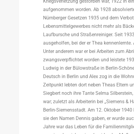
Kriegsverletzung gestorben war, 1922 in 
aufgenommen worden. Ab 1928 absolvierte e
Nürnberger Gesetzen 1935 und dem Verbot 
Lebensmittelgewerbes nicht mehr als Bäck
Laufbursche und Straßenreiniger. Seit 1933
ausgeholfen, bei der er Thea kennenlernte. 
Unter anderem war er bei Arbeiten zum Abri
zwangsverpflichtet worden und leistete 1
Ludwig in der Bülowstraße in Berlin-Schön
Deutsch in Berlin und Alex zog in die Woh
Zeitpunkt lebten dort neben Theas Eltern u
Siegbert noch ihre Tante Selma Silberstein,
war; zuletzt als Arbeiterin bei „Siemens & 
Berlin-Siemensstadt. Am 12. Oktober 194
sie den Namen Dennis gaben, er wurde auc
Jahre war das Leben für die Familienmitgl