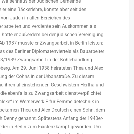
ein Waisenhaus der Jüdischen Gemeinde
r eine Bäckerlehre, konnte aber seit den
von Juden in allen Bereichen des
er arbeiten und verdiente sein Auskommen als
 hatte er außerdem bei der jüdischen Vereinigung
Ab 1937 musste er Zwangsarbeit in Berlin leisten:
ss des Berliner Diplomatenviertels als Bauarbeiter
938/1939 Zwangsarbeit in der Kohlehandlung
eberg. Am 29. Juni 1938 heirateten Thea und Alex
nung der Cohns in der Urbanstraße. Zu diesem
nd ihren alleinstehenden Geschwistern Hertha und
 die ebenfalls zu Zwangsarbeit dienstverpflichtet
Halske“ im Wernerwerk F für Fernmeldetechnik in
0 bekamen Thea und Alex Deutsch einen Sohn, dem
h Denny genannt. Spätestens Anfang der 1940er-
ieder in Berlin zum Existenzkampf geworden. Um