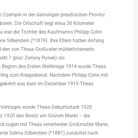
 Czempin in der damaligen preußischen Provinz
oren. Die Ortschaft liegt etwa 30 Kilometer
ea war die Tochter des Kaufmanns Philipp Cohn
e Silberstein (*1879). Ihre Eltern hatten Anfang
d den von Theas Großvater mütterlicherseits
kt 7 (plac Zielony Rynek) als
Beginn des Ersten Weltkriegs 1914 wurde Theas
willig zum Kriegsdienst. Nachdem Philipp Cohn mit
gekehrt war, kam im Dezember 1919 Theas
 Vertrages wurde Theas Geburtsstadt 1920
rz 1920 den Besitz am Grünen Markt – die
d zogen mit Theas verwitweter Großmutter Marie,
nte Selma Silberstein (*1881) zunächst nach