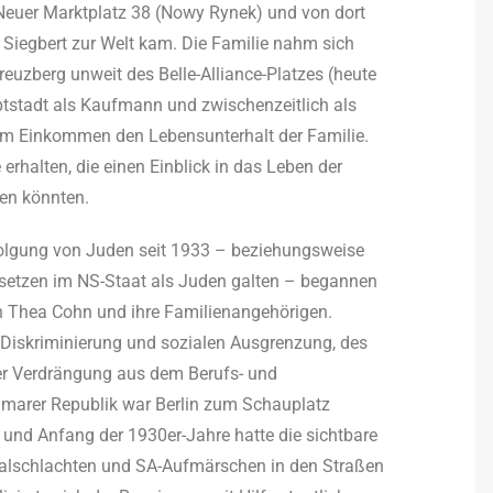
Neuer Marktplatz 38 (Nowy Rynek) und von dort
 Siegbert zur Welt kam. Die Familie nahm sich
euzberg unweit des Belle-Alliance-Platzes (heute
ptstadt als Kaufmann und zwischenzeitlich als
inem Einkommen den Lebensunterhalt der Familie.
erhalten, die einen Einblick in das Leben der
en könnten.
folgung von Juden seit 1933 – beziehungsweise
esetzen im NS-Staat als Juden galten – begannen
Thea Cohn und ihre Familienangehörigen.
 Diskriminierung und sozialen Ausgrenzung, des
er Verdrängung aus dem Berufs- und
Weimarer Republik war Berlin zum Schauplatz
und Anfang der 1930er-Jahre hatte die sichtbare
aalschlachten und SA-Aufmärschen in den Straßen