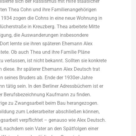
ierte sich der Rassismus mit Hilfe staatlicher
gten Thea Cohn und ihre Familienangehörigen
. 1934 zogen die Cohns in eine neue Wohnung in
ücherstraße in Kreuzberg. Thea arbeitete Mitte
inigung, die Auswanderungen insbesondere
 Dort lernte sie ihren späteren Ehemann Alex
tete. Ob auch Thea und ihre Familie Pläne
 verlassen, ist nicht bekannt. Sollten sie konkrete
 diese. Ihr späterer Ehemann Alex Deutsch trat
hn seines Bruders ab. Ende der 1930er-Jahre
 tätig sein. In den Berliner Adressbüchern ist er
der Berufsbezeichnung Kaufmann zu finden.
rige zu Zwangsarbeit beim Bau herangezogen.
bildung zum Lederarbeiter abschließen können,
ngsarbeit verpflichtet – genauso wie Alex Deutsch.
d, nachdem sein Vater an den Spätfolgen einer