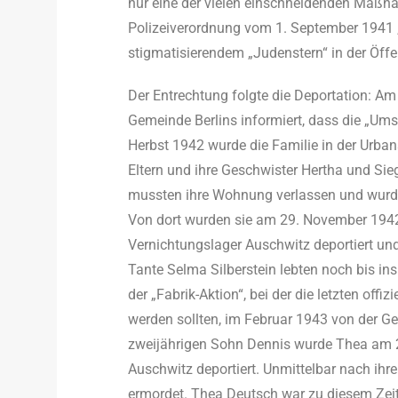
nur eine der vielen einschneidenden Maßna
Polizeiverordnung vom 1. September 1941 
stigmatisierendem „Judenstern“ in der Öffe
Der Entrechtung folgte die Deportation: Am
Gemeinde Berlins informiert, dass die „Ums
Herbst 1942 wurde die Familie in der Urba
Eltern und ihre Geschwister Hertha und Sie
mussten ihre Wohnung verlassen und wurden 
Von dort wurden sie am 29. November 1942 
Vernichtungslager Auschwitz deportiert u
Tante Selma Silberstein lebten noch bis in
der „Fabrik-Aktion“, bei der die letzten offi
werden sollten, im Februar 1943 von der 
zweijährigen Sohn Dennis wurde Thea am 2
Auschwitz deportiert. Unmittelbar nach ih
ermordet. Thea Deutsch war zu diesem Zeit