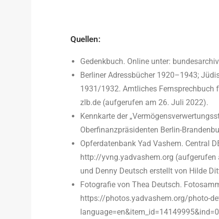
Quellen:
Gedenkbuch. Online unter: bundesarchi
Berliner Adressbücher 1920­–
1943; Jüdi
1931/1932. Amtliches Fernsprechbuch fü
zlb.de (aufgerufen am 26. Juli 2022).
Kennkarte der „Vermögensverwertungsst
Oberfinanzpräsidenten Berlin-Brandenb
Opferdatenbank Yad Vashem. Central DB
http://yvng.yadvashem.org (aufgerufen 
und Denny Deutsch erstellt von Hilde Ditt
Fotografie von Thea Deutsch. Fotosamm
https://photos.yadvashem.org/photo-det
language=en&item_id=14149995&ind=0 (