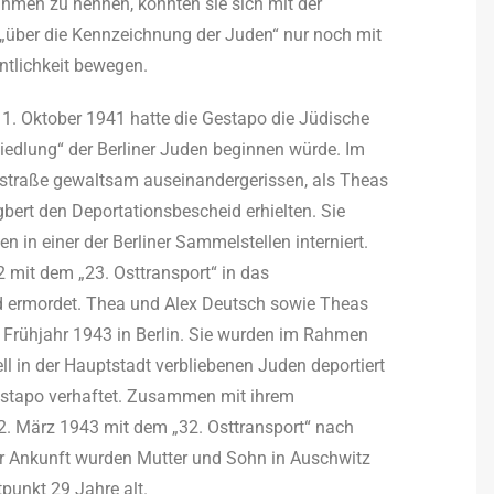
hmen zu nennen, konnten sie sich mit der
„über die Kennzeichnung der Juden“ nur noch mit
ntlichkeit bewegen.
 1. Oktober 1941 hatte die Gestapo die Jüdische
iedlung“ der Berliner Juden beginnen würde. Im
nstraße gewaltsam auseinandergerissen, als Theas
gbert den Deportationsbescheid erhielten. Sie
in einer der Berliner Sammelstellen interniert.
mit dem „23. Osttransport“ in das
nd ermordet. Thea und Alex Deutsch sowie Theas
s Frühjahr 1943 in Berlin. Sie wurden im Rahmen
ziell in der Hauptstadt verbliebenen Juden deportiert
Gestapo verhaftet. Zusammen mit ihrem
. März 1943 mit dem „32. Osttransport“ nach
rer Ankunft wurden Mutter und Sohn in Auschwitz
punkt 29 Jahre alt.