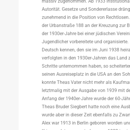
massiv zugenommen. Ab 1933 institutionalis
Autorität. Gesetze und Sondererlasse drän
zunehmend in die Position von Rechtlosen
der Urbanstraße 188 an der Kreuzung zur Bl
der 1930er-Jahre bei einer jüdischen Vere
Jugendlicher vorbereitete und organisierte.
Deutsch kennen, den sie im Juni 1938 heira
verfolgten in den 1930er-Jahren das Land zu
Schritte unternommen haben, so scheiterten
seinen Ausreiseplatz in die USA an den So
konnte Theas Vater nicht mehr als Kaufmann
letztmalig mit der Ausgabe von 1939 mit 
Anfang der 1940er-Jahre wurde der 60-Jäh
Theas Bruder Siegbert hatte noch eine Aus
wurde aber in dieser Zeit ebenfalls zu Zwa
Alex war 1913 in Berlin geboren worden un