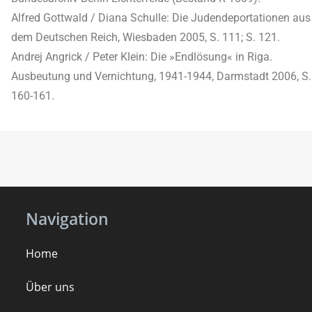
Alfred Gottwald / Diana Schulle: Die Judendeportationen aus
dem Deutschen Reich, Wiesbaden 2005, S. 111; S. 121.
Andrej Angrick / Peter Klein: Die »Endlösung« in Riga.
Ausbeutung und Vernichtung, 1941-1944, Darmstadt 2006, S.
160-161.
Navigation
Home
Über uns