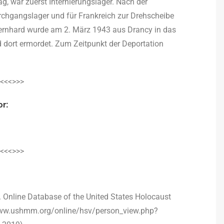
g, war zuerst Internierungslager. Nach der
hgangslager und für Frankreich zur Drehscheibe
Bernhard wurde am 2. März 1943 aus Drancy in das
d dort ermordet. Zum Zeitpunkt der Deportation
<<<>>>
or:
<<<>>>
 Online Database of the United States Holocaust
www.ushmm.org/online/hsv/person_view.php?