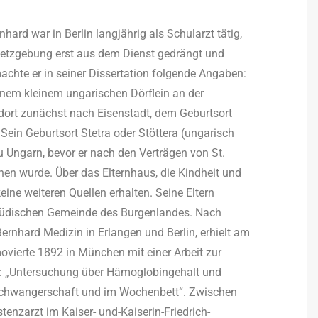
nhard war in Berlin langjährig als Schularzt tätig,
setzgebung erst aus dem Dienst gedrängt und
chte er in seiner Dissertation folgende Angaben:
inem kleinem ungarischen Dörflein an der
dort zunächst nach Eisenstadt, dem Geburtsort
Sein Geburtsort Stetra oder Stöttera (ungarisch
Ungarn, bevor er nach den Verträgen von St.
en wurde. Über das Elternhaus, die Kindheit und
ne weiteren Quellen erhalten. Seine Eltern
r jüdischen Gemeinde des Burgenlandes. Nach
rnhard Medizin in Erlangen und Berlin, erhielt am
vierte 1892 in München mit einer Arbeit zur
l: „Untersuchung über Hämoglobingehalt und
r Schwangerschaft und im Wochenbett“. Zwischen
nzarzt im Kaiser- und-Kaiserin-Friedrich-