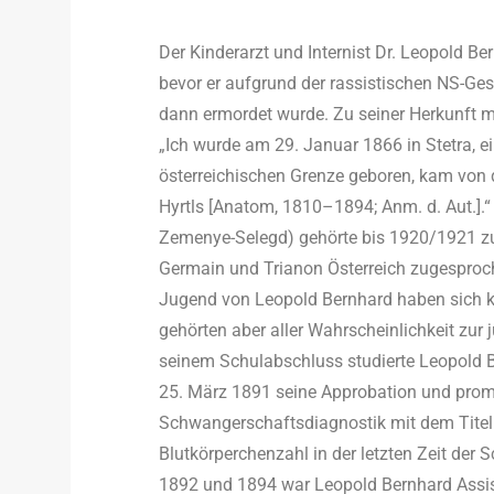
Der Kinderarzt und Internist Dr. Leopold Ber
bevor er aufgrund der rassistischen NS-Ge
dann ermordet wurde. Zu seiner Herkunft ma
„Ich wurde am 29. Januar 1866 in Stetra, e
österreichischen Grenze geboren, kam von 
Hyrtls [Anatom, 1810–1894; Anm. d. Aut.].“ 
Zemenye-Selegd) gehörte bis 1920/1921 zu 
Germain und Trianon Österreich zugesproch
Jugend von Leopold Bernhard haben sich kei
gehörten aber aller Wahrscheinlichkeit zu
seinem Schulabschluss studierte Leopold Be
25. März 1891 seine Approbation und promo
Schwangerschaftsdiagnostik mit dem Tite
Blutkörperchenzahl in der letzten Zeit de
1892 und 1894 war Leopold Bernhard Assiste