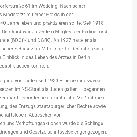
dorferstraße 61 im Wedding. Nach seiner
 Kinderarzt mit einer Praxis in der
40 Jahre leben und praktizieren sollte. Seit 1918
ld Bernhard war außerdem Mitglied der Berliner und
kunde (BDGfK und DGfK). Ab 1927 hatte er als
tischer Schularzt in Mitte inne. Leider haben sich
 Einblick in das Leben des Arztes in Berlin
epublik geben könnten.
folgung von Juden seit 1933 – beziehungsweise
esetzen im NS-Staat als Juden galten – begannen
nhard. Darunter fielen zahlreiche Maßnahmen
ung, des Entzugs staatsbürgerlicher Rechte sowie
schaftsleben. Abgesehen von
n und Verhaftungsaktionen wurde die Schlinge
ordnungen und Gesetze schrittweise enger gezogen: