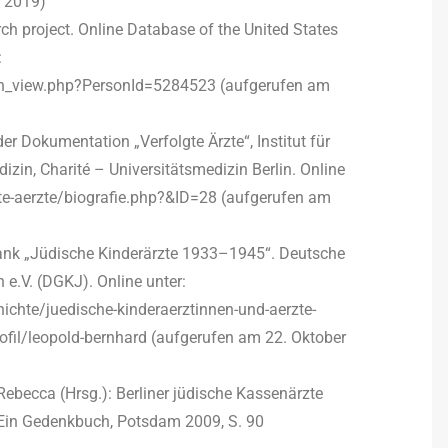
i 2019)
ch project. Online Database of the United States
:
n_view.php?PersonId=5284523 (aufgerufen am
er Dokumentation „Verfolgte Ärzte“, Institut für
izin, Charité – Universitätsmedizin Berlin. Online
lgte-aerzte/biografie.php?&ID=28 (aufgerufen am
bank „Jüdische Kinderärzte 1933–1945“. Deutsche
 e.V. (DGKJ). Online unter:
ichte/juedische-kinderaerztinnen-und-aerzte-
fil/leopold-bernhard (aufgerufen am 22. Oktober
Rebecca (Hrsg.): Berliner jüdische Kassenärzte
 Ein Gedenkbuch, Potsdam 2009, S. 90