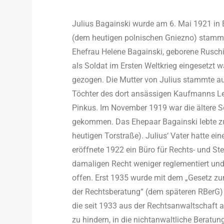
Julius Bagainski wurde am 6. Mai 1921 in 
(dem heutigen polnischen Gniezno) stamm
Ehefrau Helene Bagainski, geborene Ruschi
als Soldat im Ersten Weltkrieg eingesetzt w
gezogen. Die Mutter von Julius stammte au
Töchter des dort ansässigen Kaufmanns Le
Pinkus. Im November 1919 war die ältere S
gekommen. Das Ehepaar Bagainski lebte zu 
heutigen Torstraße). Julius‘ Vater hatte e
eröffnete 1922 ein Büro für Rechts- und S
damaligen Recht weniger reglementiert u
offen. Erst 1935 wurde mit dem „Gesetz z
der Rechtsberatung“ (dem späteren RBerG)
die seit 1933 aus der Rechtsanwaltschaft
zu hindern, in die nichtanwaltliche Beratu