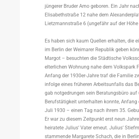
jüngerer Bruder Arno geboren. Ein Jahr nach
Elisabethstraße 12 nahe dem Alexanderpla
Lietzmannstraße 6 (ungefähr auf der Höhe 
Es haben sich kaum Quellen erhalten, die e
im Berlin der Weimarer Republik geben kön
Margot – besuchten die Städtische Volkssch
elterlichen Wohnung nahe dem Volkspark Fr
Anfang der 1930er-Jahre traf die Familie z
infolge eines früheren Arbeitsunfalls das 
gab notgedrungen sein Beratungsbüro auf u
Berufstätigkeit unterhalten konnte, Anfan
Juli 1930 – einen Tag nach ihrem 35. Gebu
Er war zu diesem Zeitpunkt erst neun Jahre 
heiratete Julius‘ Vater erneut. Julius‘ Stie
stammende Margarete Schach, die in Berlin 