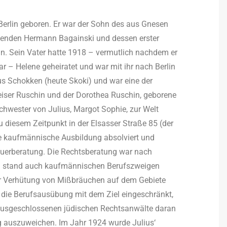
Berlin geboren. Er war der Sohn des aus Gnesen
enden Hermann Bagainski und dessen erster
n. Sein Vater hatte 1918 – vermutlich nachdem er
ar – Helene geheiratet und war mit ihr nach Berlin
s Schokken (heute Skoki) und war eine der
iser Ruschin und der Dorothea Ruschin, geborene
chwester von Julius, Margot Sophie, zur Welt
diesem Zeitpunkt in der Elsasser Straße 85 (der
ine kaufmännische Ausbildung absolviert und
teuerberatung. Die Rechtsberatung war nach
nd stand auch kaufmännischen Berufszweigen
ur Verhütung von Mißbräuchen auf dem Gebiete
 die Berufsausübung mit dem Ziel eingeschränkt,
 ausgeschlossenen jüdischen Rechtsanwälte daran
ng auszuweichen. Im Jahr 1924 wurde Julius‘