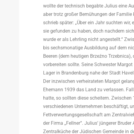
wollte der technisch begabte Julius eine 
aber trotz großer Bemühungen der Familie k
schrieb später: „Über ein Jahr suchten wir, 
sie gefunden zu haben, doch nachdem sich
wurde er als Lehrling nicht angestellt.“ Zw
bis sechsmonatige Ausbildung auf dem nic
Beeren (dem heutigen Brzeźno Trzebnica),
vorbereiten sollte. Seine Schwester Margot 
Lager in Brandenburg nahe der Stadt Havel
Der inzwischen verheirateten Margot gelang
Ehemann 1939 das Land zu verlassen. Falls 
hatte, so sollten diese scheitern. Zwischen
verschiedenen Unternehmen beschäftigt, un
Fettverwertungsgesellschaft am Zentralvieh
der Firma „Fellner“. Julius‘ jüngerer Brude
Zentralküche der Jüdischen Gemeinde in d