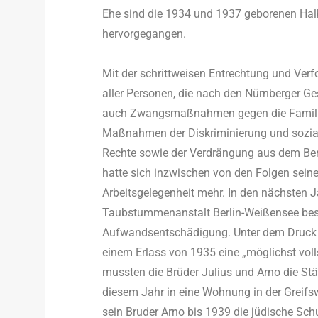
Ehe sind die 1934 und 1937 geborenen Hal
hervorgegangen.
Mit der schrittweisen Entrechtung und Ver
aller Personen, die nach den Nürnberger G
auch Zwangsmaßnahmen gegen die Familie B
Maßnahmen der Diskriminierung und sozial
Rechte sowie der Verdrängung aus dem Ber
hatte sich inzwischen von den Folgen seiner
Arbeitsgelegenheit mehr. In den nächsten Ja
Taubstummenanstalt Berlin-Weißensee besch
Aufwandsentschädigung. Unter dem Druck d
einem Erlass von 1935 eine „möglichst vol
mussten die Brüder Julius und Arno die Stä
diesem Jahr in eine Wohnung in der Greifsw
sein Bruder Arno bis 1939 die jüdische Sc