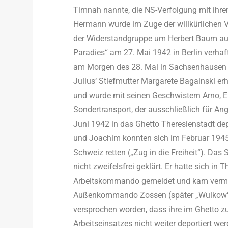
Timnah nannte, die NS-Verfolgung mit ihrem
Hermann wurde im Zuge der willkürliche
der Widerstandgruppe um Herbert Baum au
Paradies“ am 27. Mai 1942 in Berlin verha
am Morgen des 28. Mai in Sachsenhausen 
Julius‘ Stiefmutter Margarete Bagainski er
und wurde mit seinen Geschwistern Arno, 
Sondertransport, der ausschließlich für A
Juni 1942 in das Ghetto Theresienstadt dep
und Joachim konnten sich im Februar 1945
Schweiz retten („Zug in die Freiheit“). Das 
nicht zweifelsfrei geklärt. Er hatte sich in
Arbeitskommando gemeldet und kam vermut
Außenkommando Zossen (später „Wulkow“)
versprochen worden, dass ihre im Ghetto 
Arbeitseinsatzes nicht weiter deportiert w