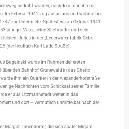
beitsweg bedroht worden, nachdem man ihn mit
te. Im Februar 1941 zog Julius aus und wohnte bei
aße 47 zur Untermiete. Spätestens ab Oktober 1941
53-jähriger Vater, seine Stiefmutter und sein
 leisten; Julius in der „Lederwarenfabrik Gebr.
25 (der heutigen Karl-Lade-Straße).
lius Bagainski wurde im Rahmen der ersten
41 über den Bahnhof Grunewald in das Ghetto
 wurde ihm ein Quartier in der Alexanderhofstraße
 wenige Nachrichten vom Schicksal seiner Familie
urde er aus Litzmannstadt weiter in das
tiert und dort – vermutlich unmittelbar nach der
er Margot Timendorfer, die sich später Mirjam