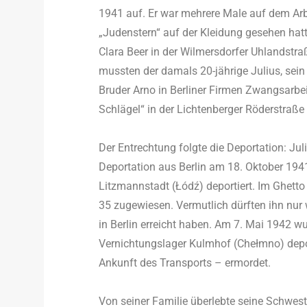
1941 auf. Er war mehrere Male auf dem Ar
„Judenstern“ auf der Kleidung gesehen hat
Clara Beer in der Wilmersdorfer Uhlandstr
mussten der damals 20-jährige Julius, sein 
Bruder Arno in Berliner Firmen Zwangsarbeit
Schlägel“ in der Lichtenberger Röderstraße 
Der Entrechtung folgte die Deportation: Ju
Deportation aus Berlin am 18. Oktober 19
Litzmannstadt (Łódź) deportiert. Im Ghetto
35 zugewiesen. Vermutlich dürften ihn nur
in Berlin erreicht haben. Am 7. Mai 1942 w
Vernichtungslager Kulmhof (Chełmno) depor
Ankunft des Transports – ermordet.
Von seiner Familie überlebte seine Schwest