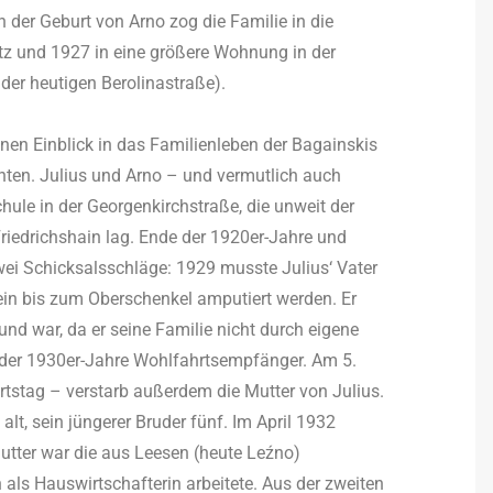
 der Geburt von Arno zog die Familie in die
tz und 1927 in eine größere Wohnung in der
der heutigen Berolinastraße).
inen Einblick in das Familienleben der Bagainskis
nten. Julius und Arno – und vermutlich auch
ule in der Georgenkirchstraße, die unweit der
iedrichshain lag. Ende der 1920er-Jahre und
wei Schicksalsschläge: 1929 musste Julius‘ Vater
Bein bis zum Oberschenkel amputiert werden. Er
nd war, da er seine Familie nicht durch eigene
g der 1930er-Jahre Wohlfahrtsempfänger. Am 5.
rtstag – verstarb außerdem die Mutter von Julius.
alt, sein jüngerer Bruder fünf. Im April 1932
fmutter war die aus Leesen (heute Leźno)
als Hauswirtschafterin arbeitete. Aus der zweiten