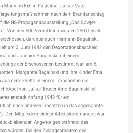
 Mann im Exil in Palästina. Julius‘ Vater
n Vergeltungsmaßnahmen nach dem Brandanschlag
f die NS-Propagandaausstellung „Das Sowjet-
ftet. Von den 500 Verhafteten wurden 250 Geiseln
erschossen, darunter auch Hermann Bagainski.
hielt am 3. Juni 1942 den Deportationsbescheid
Erna und Joachim Bagainski mit einem
ngehörige der Erschossenen bestimmt war, am 5.
ortiert. Margarete Bagainski und ihre Kinder Erna
 aus dem Ghetto in einem Transport in die
Schicksal von Julius‘ Bruder Arno Bagainski ist
 Theresienstadt Anfang 1943 für ein
lich nach anderen Einsätzen in das sogenannte
. Den Mitgliedern einiger Arbeitskommandos war
zurückbleibenden Angehörigen während des
erden würden. Bei den Zwangsarbeitern des