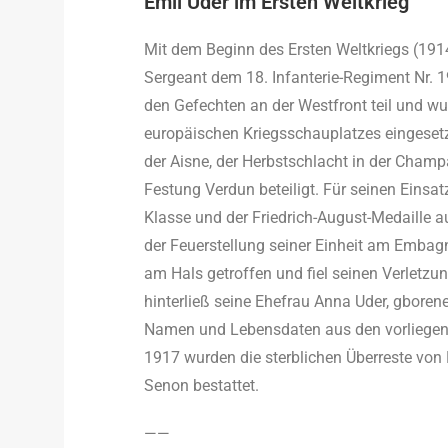
Emil Uder im Ersten Weltkrieg
Mit dem Beginn des Ersten Weltkriegs (191
Sergeant dem 18. Infanterie-Regiment Nr. 1
den Gefechten an der Westfront teil und w
europäischen Kriegsschauplatzes eingeset
der Aisne, der Herbstschlacht in der Cha
Festung Verdun beteiligt. Für seinen Einsa
Klasse und der Friedrich-August-Medaille 
der Feuerstellung seiner Einheit am Embag
am Hals getroffen und fiel seinen Verletzu
hinterließ seine Ehefrau Anna Uder, gboren
Namen und Lebensdaten aus den vorliegend
1917 wurden die sterblichen Überreste vo
Senon bestattet.
——