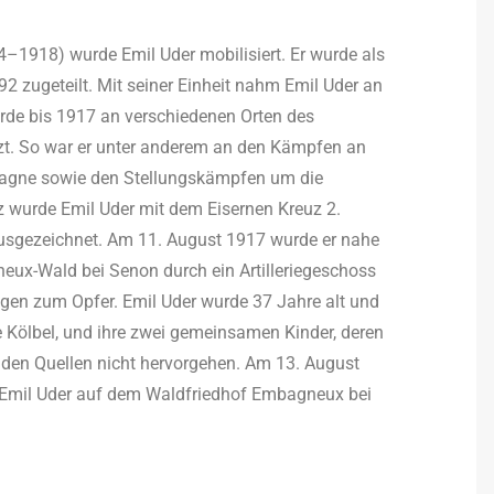
4–1918) wurde Emil Uder mobilisiert. Er wurde als
92 zugeteilt. Mit seiner Einheit nahm Emil Uder an
urde bis 1917 an verschiedenen Orten des
zt. So war er unter anderem an den Kämpfen an
mpagne sowie den Stellungskämpfen um die
tz wurde Emil Uder mit dem Eisernen Kreuz 2.
ausgezeichnet. Am 11. August 1917 wurde er nahe
neux-Wald bei Senon durch ein Artilleriegeschoss
ngen zum Opfer. Emil Uder wurde 37 Jahre alt und
e Kölbel, und ihre zwei gemeinsamen Kinder, deren
en Quellen nicht hervorgehen. Am 13. August
n Emil Uder auf dem Waldfriedhof Embagneux bei