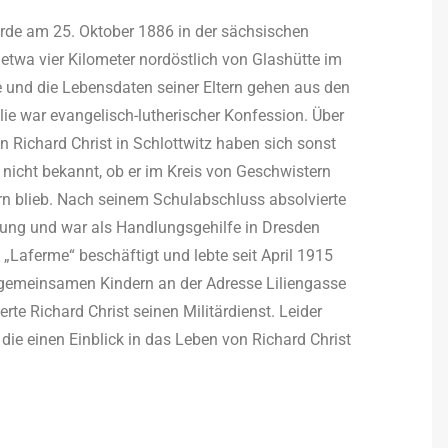
urde am 25. Oktober 1886 in der sächsischen
t etwa vier Kilometer nordöstlich von Glashütte im
e und die Lebensdaten seiner Eltern gehen aus den
lie war evangelisch-lutherischer Konfession. Über
n Richard Christ in Schlottwitz haben sich sonst
h nicht bekannt, ob er im Kreis von Geschwistern
rn blieb. Nach seinem Schulabschluss absolvierte
dung und war als Handlungsgehilfe in Dresden
ik „Laferme“ beschäftigt und lebte seit April 1915
i gemeinsamen Kindern an der Adresse Liliengasse
rte Richard Christ seinen Militärdienst. Leider
 die einen Einblick in das Leben von Richard Christ