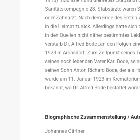
1918) mobilisiert und diente als Stabsarzt
Sanitätskompagnie 28. Stabsärzte waren San
oder Zahnarzt. Nach dem Ende des Ersten We
in die Heimat zurück. Allerdings hatte sich
in den Quellen nicht näher bestimmtes Lei
verstarb Dr. Alfred Bode „an den Folgen e
1923 in Aronsdorf. Zum Zeitpunkt seines To
seinen noch lebenden Vater Karl Bode, sein
seinen Sohn Anton Richard Bode, der als Ho
wurde am 11. Januar 1923 im Krematorium D
bekannt, wo Dr. Alfred Bode bestattet worde
Biographische Zusammenstellung / Aut
Johannes Gärtner