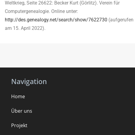
Weltkrieg, Seite 26622: Becker Kurt (Görlitz). Verein für
Computergenealogie. Online unter:
http://des.genealogy.net/search/show/7622730
(aufgerufen
am 15. April 2022).
Navigation
Home
Über uns
Projekt